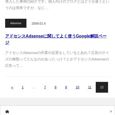
導入した事例の紹介です。個人向けのブログとはどうせ違うとい
うのは簡単ですが、なに…
Adsense
2009.01.4
アドセンスAdsenseに関してよく使うGoogle解説ペー
ジ
アドセンスAdsenseの作業や設置をしているとあれ？広告のサイ
ズの種類ってどんなのがあったっけ？とかアドセンスAdsenseの
広告って…
«
1
…
7
8
9
10
11
12